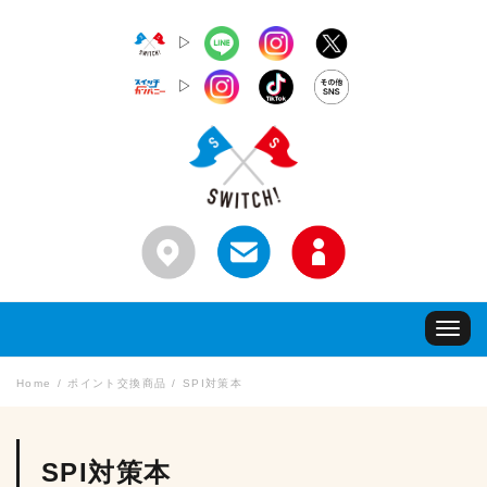
▷
▷
Toggle
navigat
Home
ポイント交換商品
SPI対策本
SPI対策本