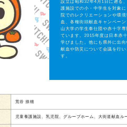
設立は昭和32年4月1日に遡る
護施設での小・中学生を対象に
院でのレクリエーションや環境
血、各種街頭献血キャンペーン
山大学の学生奉仕団や赤十字専
ています。2015年度は日本赤
学びました。他にも県外に出向
献血や防災について会議を行い
す。
荒谷 捺穂
児童養護施設、乳児院、グループホーム、大街道献血ル