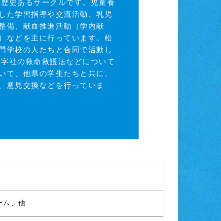
、歴史あるサークルです。児童養
した学習指導や交流活動、乳児
整備、献血推進活動（学内献
）などを主に行っています。松
門学校の人たちと合同で活動し
十字社の救命救護法などについて
いて、他県の学生たちと共に、
、意見交換などを行っていま
ーム、他