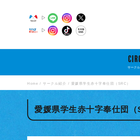
▷
▷
CIR
サークル
Home
サークル紹介
愛媛県学生赤十字奉仕団（SRC）
愛媛県学生赤十字奉仕団（