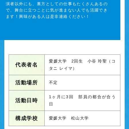
演者以外にも、裏方としての仕事もたくさんあるの
で、舞台に立つことに気が進まない人でも活躍でき
ます！興味がある人は是非連絡ください！
愛媛大学 2回生 小谷 玲聖（コ
代表者名
タニ レイマ）
活動場所
不定
1ヶ月に3回 部員の都合が合う
活動日時
日
構成学校
愛媛大学 松山大学