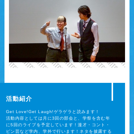
活動紹介
Get Love!Get Laugh!ゲラゲラと読みます！
活動内容としては月に3回の部会と、学祭を含む年
に5回のライブを予定しています！漫才・コント・
ピン芸など学内、学外で行います！ネタを披露する