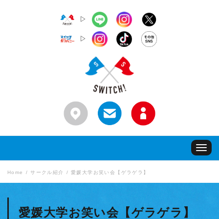
▷
▷
Toggle
navigat
Home
サークル紹介
愛媛大学お笑い会【ゲラゲラ】
愛媛大学お笑い会【ゲラゲラ】