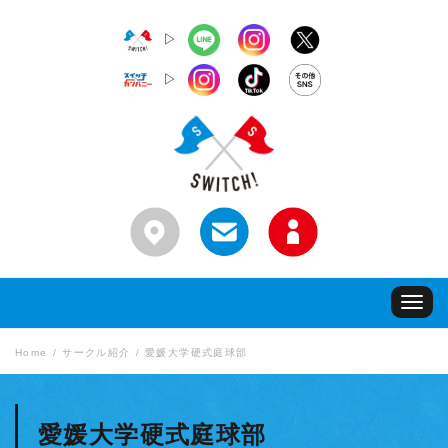
▷
▷
Toggle
navigat
Home
サークル紹介
愛媛大学硬式庭球部
愛媛大学硬式庭球部