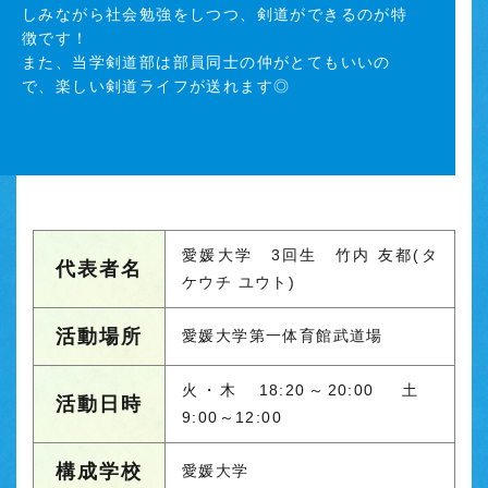
しみながら社会勉強をしつつ、剣道ができるのが特
徴です！
また、当学剣道部は部員同士の仲がとてもいいの
で、楽しい剣道ライフが送れます◎
愛媛大学 3回生 竹内 友都(タ
代表者名
ケウチ ユウト)
活動場所
愛媛大学第一体育館武道場
火・木 18:20～20:00 土
活動日時
9:00～12:00
構成学校
愛媛大学