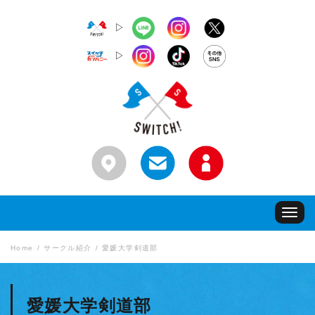
▷
▷
Toggle
navigat
Home
サークル紹介
愛媛大学剣道部
愛媛大学剣道部