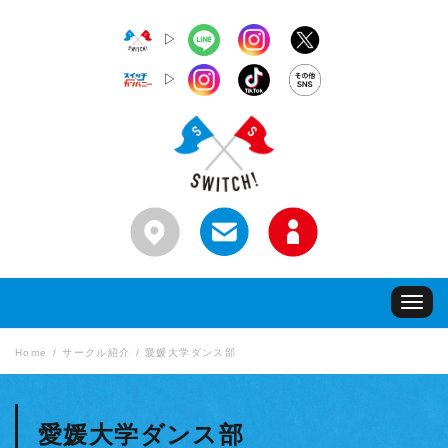
▷
▷
Toggle
navigat
Home
サークル紹介
愛媛大学ダンス部
愛媛大学ダンス部